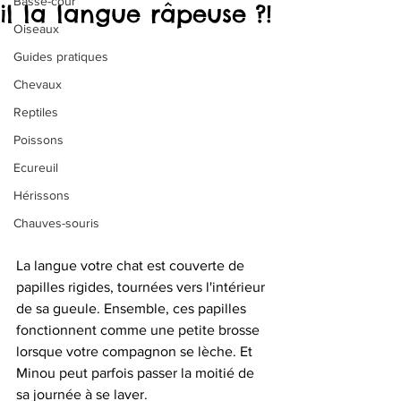
Basse-cour
il la langue râpeuse ?!
Oiseaux
Guides pratiques
Chevaux
Reptiles
Poissons
Ecureuil
Hérissons
Chauves-souris
La langue votre chat est couverte de 
papilles rigides, tournées vers l'intérieur 
de sa gueule. Ensemble, ces papilles 
fonctionnent comme une petite brosse 
lorsque votre compagnon se lèche. Et 
Minou peut parfois passer la moitié de 
sa journée à se laver. 