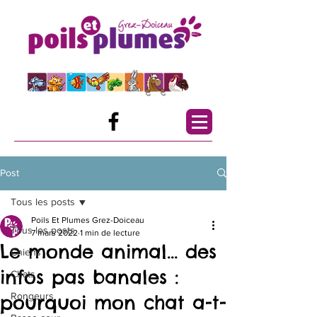
Post
Tous les posts
Poils Et Plumes Grez-Doiceau
Tous les posts
7 mars 2022
1 min de lecture
Le monde animal... des
Chiens
infos pas banales :
Chats
Rongeurs
pourquoi mon chat a-t-