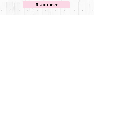
S'abonner
Page d'accueil
Nos services
Découvrez-nous
Dog-wash
Nos valeurs
Notre folder
Contact
Rejoignez notre page facebook
Poils et Plumes Grez
Animour srl - Grez-Doiceau, Belgium