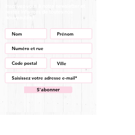
Inscrivez-vous à notre newsletter et
restez informés de toutes nos
nouveautés !
S'abonner
Page d'accueil
Nos services
Découvrez-nous
Dog-wash