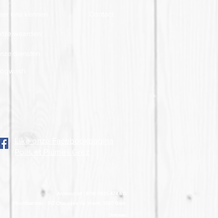
eer ons kennen
Contact
nze waarden
nze diensten
ogwash
Like onze Facebookpagina
Poils et Plumes Grez
Animour srl : BTW 0635.474.615
Hoofdkantoor : 312 Chaussée de
Wavre, 1390 Grez-
Doiceau