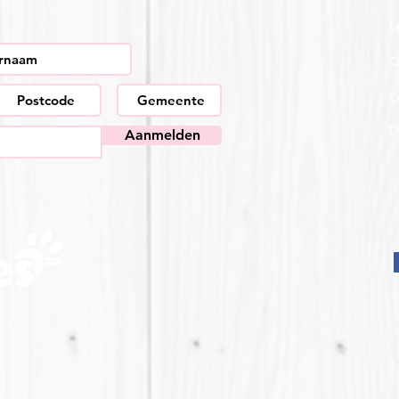
L
O
O
D
Aanmelden