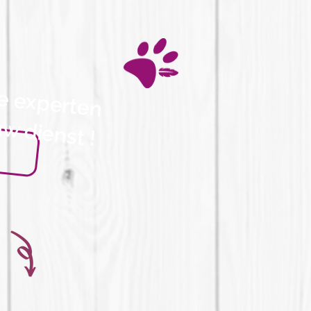
e experten
uw dienst !