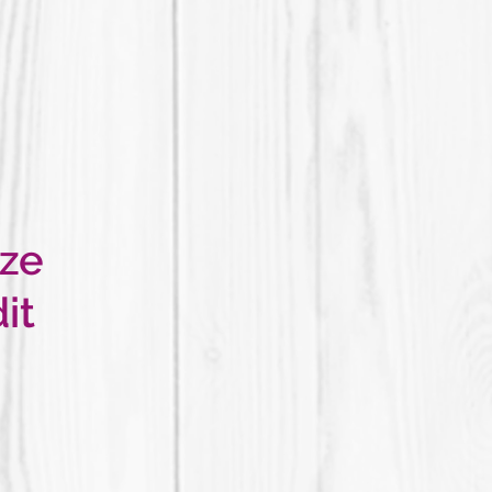
ze
it