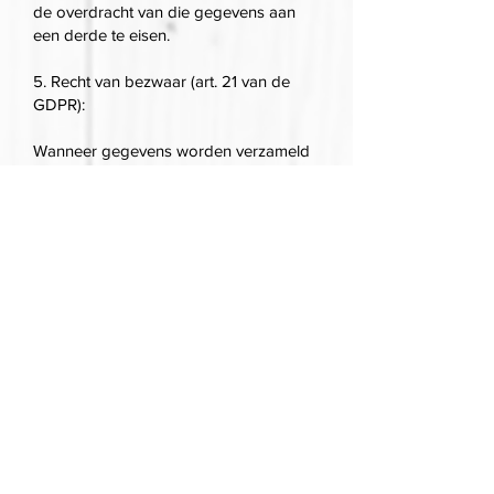
de overdracht van die gegevens aan
een derde te eisen.
5. Recht van bezwaar (art. 21 van de
GDPR):
Wanneer gegevens worden verzameld
op grond van art. 6, paragraaf 1, punt f)
van de GDPR (verwerking van
gegevens voor de behartiging van
gerechtvaardigde belangen), hebt u te
allen tijde het recht bezwaar te maken
tegen de verwerking om redenen die
verband houden met uw specifieke
situatie. Wij verwerken de
persoonsgegevens dan niet langer,
behalve om controleerbare dwingende
en gerechtvaardigde redenen die
zwaarder wegen dan de belangen,
rechten en vrijheden van de betrokkene
of als de verwerking noodzakelijk is om