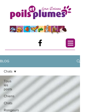
BLOG
Chats
Tous
les
posts
Chiens
Chats
Rongeurs