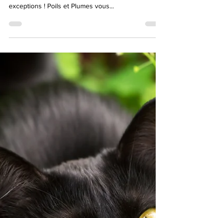
Poils Et Plumes Grez-Doiceau
7 mars 2022
1 min de lecture
Le monde animal... des infos
pas banales !
La robe "écaille de tortue" est-elle réservée aux
femelles ? À priori oui, mais il existe quelques
exceptions ! Poils et Plumes vous...