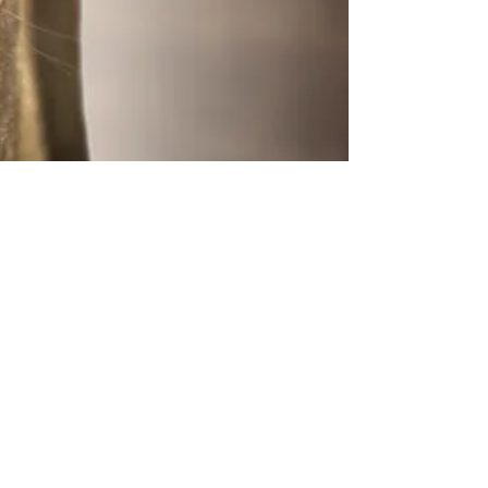
Poils Et Plumes Grez-Doiceau
7 mars 2022
1 min de lecture
Le monde animal... des infos