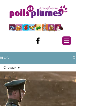
BLOG
Chevaux
Tous les
posts
Chiens
Chats
Rongeurs