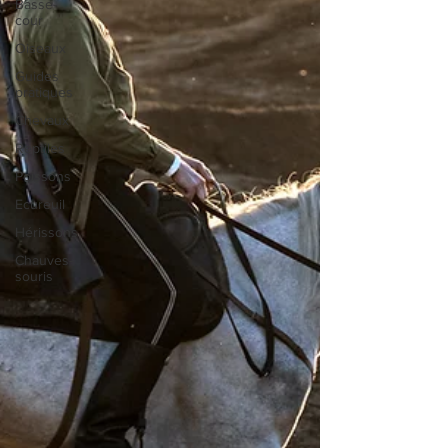
Basse-
cour
Oiseaux
Guides
pratiques
Chevaux
Reptiles
Poissons
Ecureuil
Hérissons
Chauves-
souris