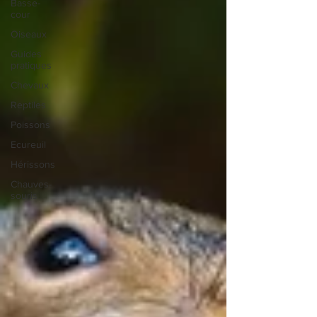
Basse-
cour
Oiseaux
Guides
pratiques
Chevaux
Reptiles
Poissons
Ecureuil
Hérissons
Chauves-
souris