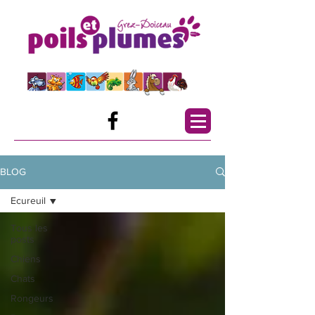
BLOG
Ecureuil
Tous les
posts
Chiens
Chats
Rongeurs