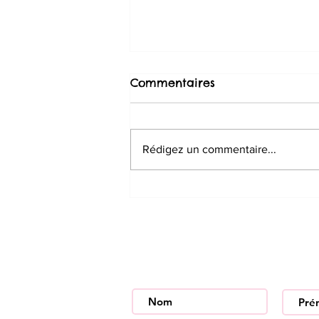
Commentaires
Rédigez un commentaire...
Le monde animal... des
infos pas banales !
Inscrivez-vous à notre newslett
toutes nos nouveautés !