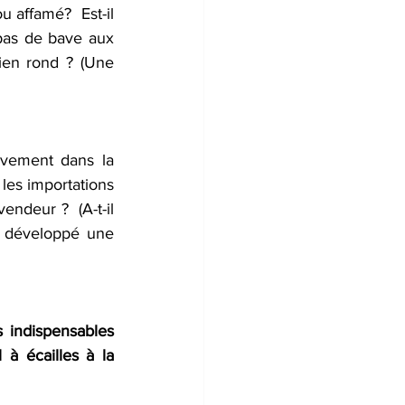
u affamé?  Est-il 
pas de bave aux 
ien rond ? (Une 
èvement dans la 
 les importations 
ndeur ?  (A-t-il 
re développé une 
s indispensables 
 écailles à la 