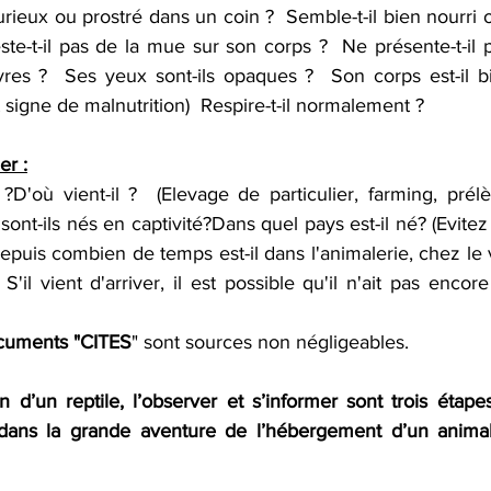
 curieux ou prostré dans un coin ?  Semble-t-il bien nourri o
ste-t-il pas de la mue sur son corps ?  Ne présente-t-il 
res ?  Ses yeux sont-ils opaques ?  Son corps est-il b
 signe de malnutrition)  Respire-t-il normalement ? 
er :
?D'où vient-il ?  (Elevage de particulier, farming, prél
 sont-ils nés en captivité?Dans quel pays est-il né? (Evitez
epuis combien de temps est-il dans l'animalerie, chez le ve
S'il vient d'arriver, il est possible qu'il n'ait pas enco
cuments "CITES
" sont sources non négligeables. 
on d’un reptile, l’observer et s’informer sont trois étape
dans la grande aventure de l’hébergement d’un animal à