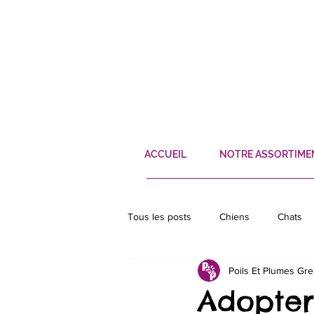
ACCUEIL
NOTRE ASSORTIME
Tous les posts
Chiens
Chats
Poils Et Plumes Gr
Poissons
Ecureuil
Héris
Adopter 