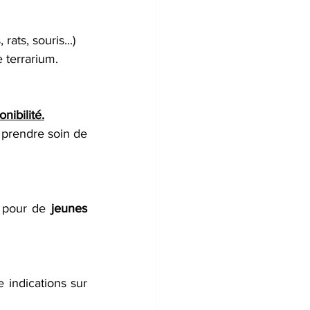
ats, souris...)
 terrarium.  
nibilité.
prendre soin de 
r pour de 
jeunes 
 indications sur 