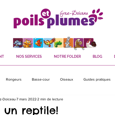
NT
NOS SERVICES
NOTRE FOLDER
BLOG
Rongeurs
Basse-cour
Oiseaux
Guides pratiques
ez-Doiceau
7 mars 2022
2 min de lecture
sons
Chauves-souris
un reptile!