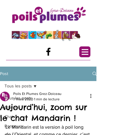
Post
Tous les posts
Poils Et Plumes Grez-Doiceau
Tous les posts
7 mars 2022
1 min de lecture
Aujourd’hui, zoom sur
Chiens
le chat Mandarin !
Chats
Rongeurs
Le Mandarin est la version à poil long 
de l’Oriental, et comme ce dernier, c’est 