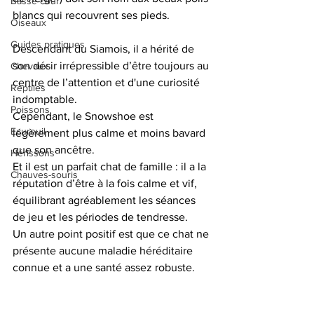
Basse-cour
blancs qui recouvrent ses pieds. 
Oiseaux
Guides pratiques
Descendant du Siamois, il a hérité de 
son désir irrépressible d’être toujours au 
Chevaux
centre de l’attention et d'une curiosité 
Reptiles
indomptable. 
Poissons
Cependant, le Snowshoe est 
Ecureuil
légèrement plus calme et moins bavard 
que son ancêtre. 
Hérissons
Et il est un parfait chat de famille : il a la 
Chauves-souris
réputation d’être à la fois calme et vif, 
équilibrant agréablement les séances 
de jeu et les périodes de tendresse. 
Un autre point positif est que ce chat ne 
présente aucune maladie héréditaire 
connue et a une santé assez robuste.