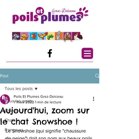
Post
Tous les posts
Poils Et Plumes Grez-Doiceau
Tous les posts
7 mars 2022
1 min de lecture
Aujourd'hui, zoom sur
Chiens
le chat Snowshoe !
Chats
Rongeurs
Le Snowshoe (qui signifie "chaussure 
de neige") doit son nom aux beaux poils 