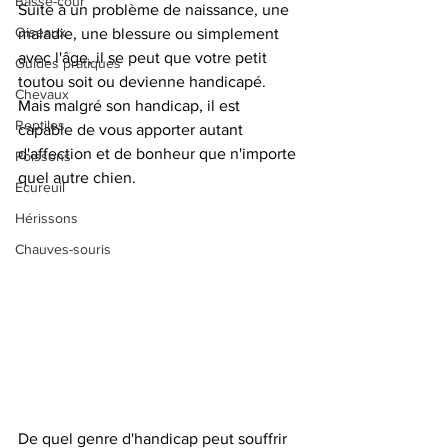
Basse-cour
Suite à un problème de naissance, une 
Oiseaux
maladie, une blessure ou simplement 
avec l'âge, il se peut que votre petit 
Guides pratiques
toutou soit ou devienne handicapé. 
Chevaux
Mais malgré son handicap, il est 
Reptiles
capable de vous apporter autant 
d'affection et de bonheur que n'importe 
Poissons
quel autre chien. 
Ecureuil
Hérissons
Chauves-souris
De quel genre d'handicap peut souffrir 