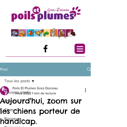
Post
Tous les posts
Poils Et Plumes Grez-Doiceau
Tous les posts
7 mars 2022
1 min de lecture
Aujourd'hui, zoom sur
Chiens
les chiens porteur de
Chats
Rongeurs
handicap.