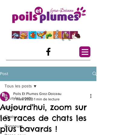
Post
Tous les posts
Poils Et Plumes Grez-Doiceau
Tous les posts
7 mars 2022
1 min de lecture
Aujourd'hui, zoom sur
Chiens
les races de chats les
Chats
Rongeurs
plus bavards !