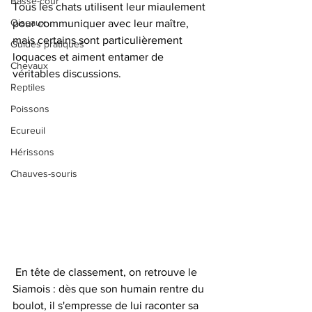
Basse-cour
Tous les chats utilisent leur miaulement 
Oiseaux
pour communiquer avec leur maître, 
mais certains sont particulièrement 
Guides pratiques
loquaces et aiment entamer de 
Chevaux
véritables discussions. 
Reptiles
Poissons
Ecureuil
Hérissons
Chauves-souris
 En tête de classement, on retrouve le 
Siamois : dès que son humain rentre du 
boulot, il s'empresse de lui raconter sa 