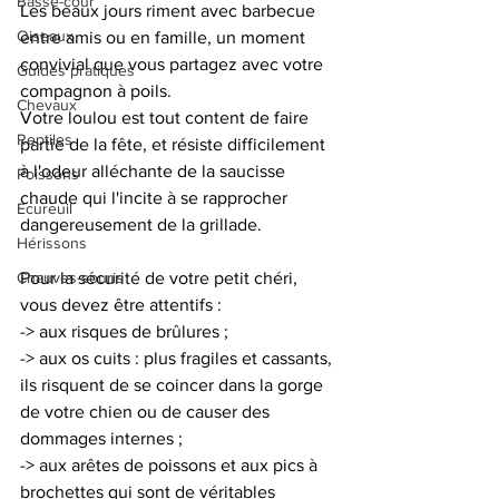
Basse-cour
Les beaux jours riment avec barbecue 
Oiseaux
entre amis ou en famille, un moment 
convivial que vous partagez avec votre 
Guides pratiques
compagnon à poils. 
Chevaux
Votre loulou est tout content de faire 
Reptiles
partie de la fête, et résiste difficilement 
à l'odeur alléchante de la saucisse 
Poissons
chaude qui l'incite à se rapprocher 
Ecureuil
dangereusement de la grillade. 
Hérissons
Chauves-souris
Pour la sécurité de votre petit chéri, 
vous devez être attentifs :
-> aux risques de brûlures ; 
-> aux os cuits : plus fragiles et cassants, 
ils risquent de se coincer dans la gorge 
de votre chien ou de causer des 
dommages internes ; 
-> aux arêtes de poissons et aux pics à 
brochettes qui sont de véritables 