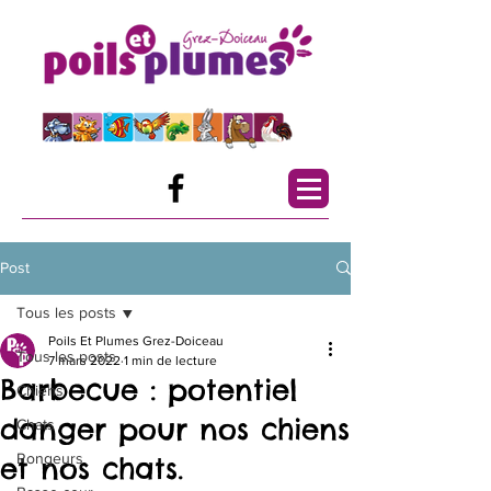
Post
Tous les posts
Poils Et Plumes Grez-Doiceau
Tous les posts
7 mars 2022
1 min de lecture
Barbecue : potentiel
Chiens
danger pour nos chiens
Chats
Rongeurs
et nos chats.