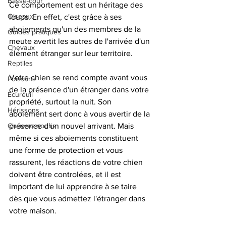
Basse-cour
Ce comportement est un héritage des 
Oiseaux
loups. En effet, c'est grâce à ses 
aboiements qu'un des membres de la 
Guides pratiques
meute avertit les autres de l'arrivée d'un 
Chevaux
élément étranger sur leur territoire. 
Reptiles
Votre chien se rend compte avant vous 
Poissons
de la présence d'un étranger dans votre 
Ecureuil
propriété, surtout la nuit. Son 
Hérissons
aboiement sert donc à vous avertir de la 
Chauves-souris
présence d'un nouvel arrivant. Mais 
même si ces aboiements constituent 
une forme de protection et vous 
rassurent, les réactions de votre chien 
doivent être controlées, et il est 
important de lui apprendre à se taire 
dès que vous admettez l'étranger dans 
votre maison. 