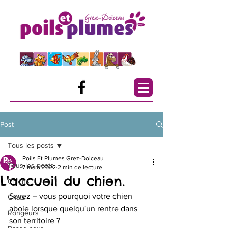
Post
Tous les posts
Poils Et Plumes Grez-Doiceau
Tous les posts
7 mars 2022
2 min de lecture
L'accueil du chien.
Chiens
Savez – vous pourquoi votre chien 
Chats
aboie lorsque quelqu'un rentre dans 
Rongeurs
son territoire ? 