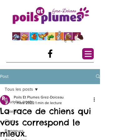
Post
Tous les posts
Poils Et Plumes Grez-Doiceau
Tous les posts
7 mars 2022
1 min de lecture
La race de chiens qui
Chiens
vous correspond le
Chats
Rongeurs
mieux.