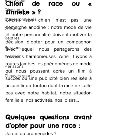
Basse-cour
Chien de race ou « 
Oiseaux
zinneke » ?
Guides pratiques
Choisir son chien n’est pas une 
démarche anodine ; notre mode de vie 
Chevaux
et notre personnalité doivent motiver la 
Reptiles
décision d’opter pour un compagnon 
Poissons
avec lequel nous partagerons des 
relations harmonieuses. Ainsi, fuyons à 
Ecureuil
toutes jambes les phénomènes de mode 
Hérissons
qui nous poussent après un film à 
Chauves-souris
succès ou une publicité bien réalisée à 
accueillir un toutou dont la race ne colle 
pas avec notre habitat, notre situation 
familiale, nos activités, nos loisirs…
Quelques questions avant 
d’opter pour une race :
Jardin ou promenades ?