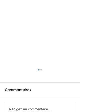
Commentaires
Les futurs petits
Parce que vos
Rédigez un commentaire...