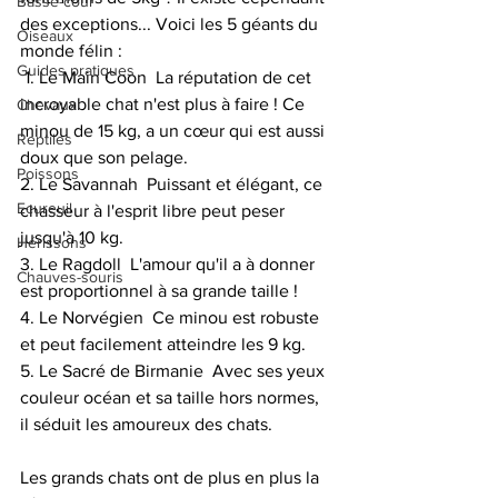
Basse-cour
des exceptions... Voici les 5 géants du 
Oiseaux
monde félin : 
Guides pratiques
 1. Le Main Coon  La réputation de cet 
incroyable chat n'est plus à faire ! Ce 
Chevaux
minou de 15 kg, a un cœur qui est aussi 
Reptiles
doux que son pelage. 
Poissons
2. Le Savannah  Puissant et élégant, ce 
Ecureuil
chasseur à l'esprit libre peut peser 
jusqu'à 10 kg. 
Hérissons
3. Le Ragdoll  L'amour qu'il a à donner 
Chauves-souris
est proportionnel à sa grande taille ! 
4. Le Norvégien  Ce minou est robuste 
et peut facilement atteindre les 9 kg. 
5. Le Sacré de Birmanie  Avec ses yeux 
couleur océan et sa taille hors normes, 
il séduit les amoureux des chats. 
Les grands chats ont de plus en plus la 