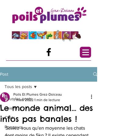
Post
Tous les posts
Poils Et Plumes Grez-Doiceau
Tous les posts
7 mars 2022
1 min de lecture
Le monde animal... des
Chiens
infos pas banales !
Chats
Rongeurs
Saviez-vous qu'en moyenne les chats 
font moins de 5kg ? Il existe cependant 