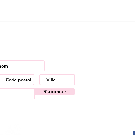
Préparer son chat à
Le m
l'arrivée de bébé.
info
er et restez informés de
P
D
N
N
D
S'abonner