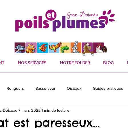
NT
NOS SERVICES
NOTRE FOLDER
BLOG
Rongeurs
Basse-cour
Oiseaux
Guides pratiques
ez-Doiceau
7 mars 2022
1 min de lecture
sons
Chauves-souris
 est paresseux...