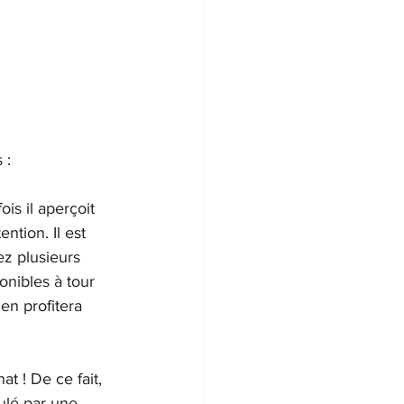
 :
is il aperçoit 
ntion. Il est 
ez plusieurs 
onibles à tour 
en profitera 
t ! De ce fait, 
mulé par une 