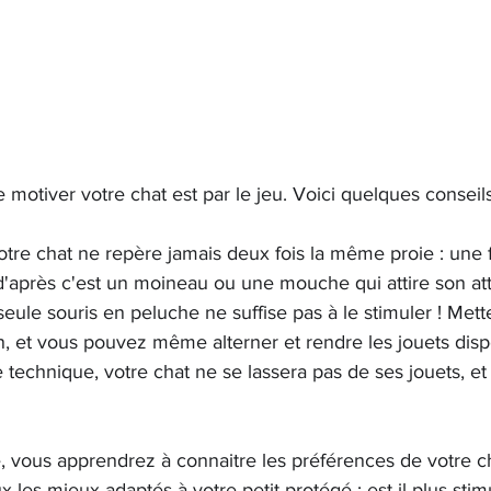
motiver votre chat est par le jeu. Voici quelques conseils
otre chat ne repère jamais deux fois la même proie : une fo
 d'après c'est un moineau ou une mouche qui attire son atte
ule souris en peluche ne suffise pas à le stimuler ! Mett
on, et vous pouvez même alterner et rendre les jouets disp
e technique, votre chat ne se lassera pas de ses jouets, et 
, vous apprendrez à connaitre les préférences de votre cha
x les mieux adaptés à votre petit protégé : est-il plus sti