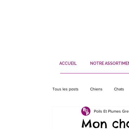
ACCUEIL
NOTRE ASSORTIME
Tous les posts
Chiens
Chats
Poils Et Plumes Gr
Poissons
Ecureuil
Héris
Mon chat