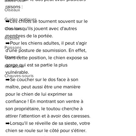
Basse-cour
raisons :
Oiseaux
Guides pratiques
➡️Les chiots se tournent souvent sur le 
dos lorsqu'ils jouent avec d'autres 
Chevaux
membres de la portée.
Reptiles
➡️Pour les chiens adultes, il peut s'agir 
Poissons
d'une posture de soumission. En effet, 
Ecureuil
dans cette position, le chien expose sa 
gorge qui est sa partie la plus 
Hérissons
vulnérable.
Chauves-souris
➡️Se coucher sur le dos face à son 
maître, peut aussi être une manière 
pour le chien de lui exprimer sa 
confiance ! En montrant son ventre à 
son propriétaire, le toutou cherche à 
attirer l'attention et à avoir des caresses. 
➡️Lorsqu'il se réveille de sa sieste, votre 
chien se roule sur le côté pour s'étirer. 