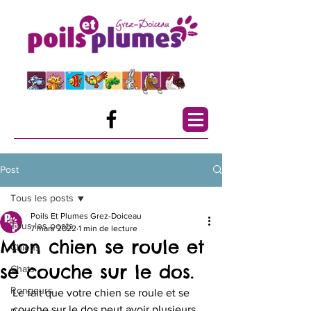
Post
Tous les posts
Poils Et Plumes Grez-Doiceau
Tous les posts
7 mars 2022
1 min de lecture
Mon chien se roule et
Chiens
se couche sur le dos.
Chats
Rongeurs
Le fait que votre chien se roule et se 
couche sur le dos peut avoir plusieurs 