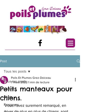
Post
Tous les posts
Poils Et Plumes Grez-Doiceau
Tous les posts
7 mars 2022
1 min de lecture
Petits manteaux pour
Chiens
chiens.
Chats
Rongeurs
Vous l'avez surement remarqué, en 
hiver de plus en plus de chiens  sont 