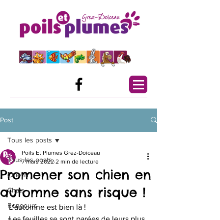
Post
Tous les posts
Poils Et Plumes Grez-Doiceau
Tous les posts
7 mars 2022
2 min de lecture
Promener son chien en
Chiens
automne sans risque !
Chats
Rongeurs
L'automne est bien là ! 
Les feuilles se sont parées de leurs plus 