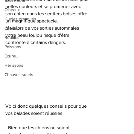
Basse-cour
belles couleurs et se promener avec 
Oiseaux
son chien dans les sentiers boisés offre 
Guides pratiques
un magnifique spectacle.
Mais lors de vos sorties automnales 
Chevaux
votre beau loulou risque d'être 
Reptiles
confronté à certains dangers. 
Poissons
Ecureuil
Hérissons
Chauves-souris
Voici donc quelques conseils pour que 
vos balades soient réussies :
- Bien que les chiens ne soient 