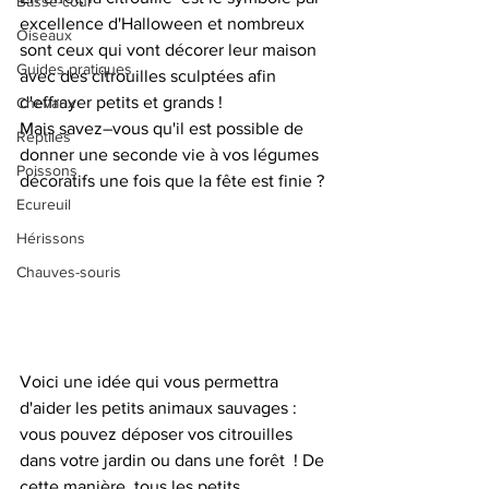
Basse-cour
excellence d'Halloween et nombreux 
Oiseaux
sont ceux qui vont décorer leur maison  
Guides pratiques
avec des citrouilles sculptées afin 
d'effrayer petits et grands ! 
Chevaux
Mais savez–vous qu'il est possible de 
Reptiles
donner une seconde vie à vos légumes 
Poissons
décoratifs une fois que la fête est finie ? 
Ecureuil
Hérissons
Chauves-souris
Voici une idée qui vous permettra 
d'aider les petits animaux sauvages : 
vous pouvez déposer vos citrouilles 
dans votre jardin ou dans une forêt  ! De 
cette manière, tous les petits 