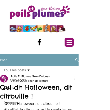
Post
Tous les posts
Poils Et Plumes Grez-Doiceau
Tous les posts
7 mars 2022
1 min de lecture
Qui dit Halloween, dit
Chiens
citrouille !
Chats
Rongeurs
Qui dit Halloween, dit citrouille ! 
En effet, la citrouille  est le symbole par 