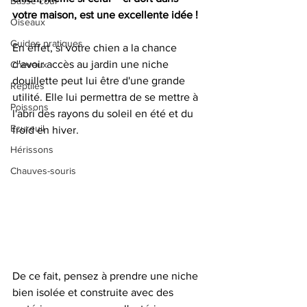
Basse-cour
votre maison, est une excellente idée ! 
Oiseaux
Guides pratiques
En effet, si votre chien a la chance 
d'avoir accès au jardin une niche 
Chevaux
douillette peut lui être d'une grande 
Reptiles
utilité. Elle lui permettra de se mettre à 
Poissons
l'abri des rayons du soleil en été et du 
Ecureuil
froid en hiver. 
Hérissons
Chauves-souris
De ce fait, pensez à prendre une niche 
bien isolée et construite avec des 